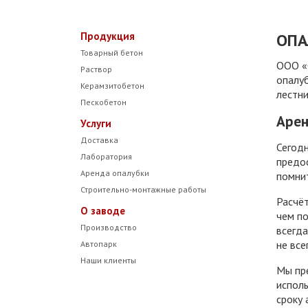
Продукция
ОПА
Товарный бетон
ООО «
Раствор
опалуб
Керамзитобетон
лестни
Пескобетон
Арен
Услуги
Доставка
Сегодн
Лаборатория
предос
Аренда опалубки
помнит
Строительно-монтажные работы
Расчёт
О заводе
чем по
Производство
всегда
не вс
Автопарк
Наши клиенты
Мы пр
исполь
сроку 