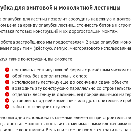
убка для винтовой и монолитной лестницы
а опалубки для лестниц позволит соорудить надежную и долго
ом цена за аренду опалубки лестниц, стоимость бетона и стро
ставка готовых конструкций и их дорогостоящий монтаж.
добства застройщиков мы предоставляем 2 вида опалубки моно
ным покрытием (жёсткую, лёгкую, многоразового использования
зуя такие конструкции, вы сможете:
поставить лестницу нужной формы с расчётным числом ст
обойтись без дополнительных опор;
использовать лестницу еще до окончания сдачи объекта;
возводить эту конструкцию параллельно со строительств
отделать лестницу (в дальнейшем) понравившимися мате
установить под ней камин, печь или др. отопительные пр
забыть о скрипучих ступенях.
нно выгодно использовать съёмные элементы при строительств
ицы даст возможность поставить с минимальными вложениями и 
евидные конструкции. Ведь при этом не придется тратиться на