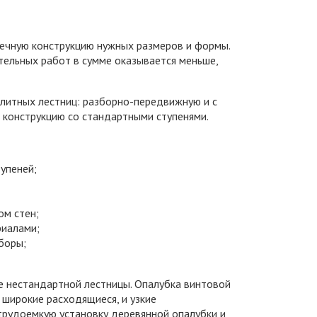
вечную конструкцию нужных размеров и формы.
ительных работ в сумме оказывается меньше,
литных лестниц: разборно-передвижную и с
 конструкцию со стандартными ступенями.
упеней;
ом стен;
риалами;
иборы;
е нестандартной лестницы. Опалубка винтовой
широкие расходящиеся, и узкие
 трудоемкую установку деревянной опалубки и