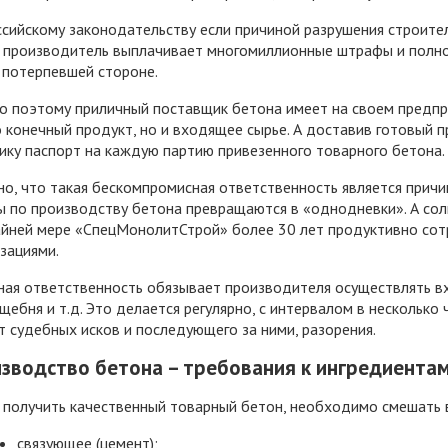
сийскому законодательству если причиной разрушения строите
, производитель выплачивает многомиллионные штрафы и полн
 потерпевшей стороне.
о поэтому приличный поставщик бетона имеет на своем предпр
 конечный продукт, но и входящее сырье. А доставив готовый 
ику паспорт на каждую партию привезенного товарного бетона.
о, что такая бескомпромисная ответственность является причи
ы по производству бетона превращаются в «однодневки». А со
йней мере «СпецМонолитСтрой» более 30 лет продуктивно сотр
зациями.
ная ответственность обязывает производителя осуществлять вх
 щебня и т.д. Это делается регулярно, с интервалом в несколько
т судебных исков и последующего за ними, разорения.
зводство бетона – требования к ингредиента
 получить качественный товарный бетон, необходимо смешать 
связующее (цемент);