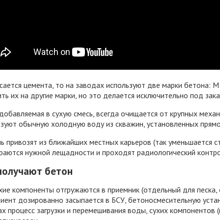
сается цемента, то на заводах используют две марки бетона: М
ть их на другие марки, но это делается исключительно под зака
добавляемая в сухую смесь, всегда очищается от крупных механ
зуют обычную холодную воду из скважин, установленных прямо
 привозят из ближайших местных карьеров (так уменьшается ст
раются нужной лещадности и проходят радиологический контро
получают бетон
хие компоненты отгружаются в приемник (отдельный для песка,
иент дозированно засыпается в БСУ, бетоносмесительную устан
х процесс загрузки и перемешивания воды, сухих компонентов (