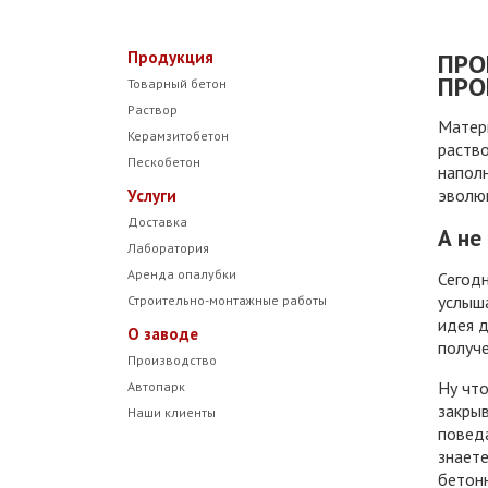
Продукция
ПРО
ПРО
Товарный бетон
Раствор
Матер
Керамзитобетон
раство
Пескобетон
наполн
эволю
Услуги
Доставка
А не
Лаборатория
Аренда опалубки
Сегодн
услыша
Строительно-монтажные работы
идея д
О заводе
получе
Производство
Ну что
Автопарк
закры
Наши клиенты
поведа
знаете
бетон