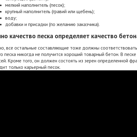
мелкий наполнитель (песок);
крупный наполнитель (гравий или щебень);
воду;
добавки и присадки (по желанию заказчика).
но качество песка определяет качество бетон
но, все остальные составляющие тоже должны соответствовать
о песка никогда не получится хороший товарный бетон. В песке
ей. Кроме того, он должен состоять из зерен определенной фра
ит только карьерный песок.