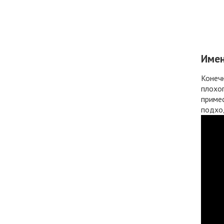
Имен
Конеч
плохог
примес
подход