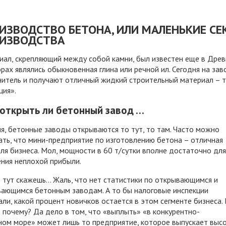
ИЗВОДСТВО БЕТОНА, ИЛИ МАЛЕНЬКИЕ С
ИЗВОДСТВА
иал, скрепляющий между собой камни, был известен еще в Древ
рах являлись обыкновенная глина или речной ил. Сегодня на з
итель и получают отличный жидкий строительный материал – т
ция».
 открыть ли бетонный завод …
я, бетонные заводы открываются то тут, то там. Часто можно
ть, что мини-предприятие по изготовлению бетона – отличная
ля бизнеса. Мол, мощности в 60 т/сутки вполне достаточно для
ния неплохой прибыли.
 тут скажешь… Жаль, что нет статистики по открывающимся и
вающимся бетонным заводам. А то бы налоговые инспекции
ли, какой процент новичков остается в этом сегменте бизнеса.
 почему? Да дело в том, что «выплыть» «в конкурентно-
ном море» может лишь то предприятие, которое выпускает выс