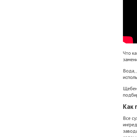
Что ка
замени
Вода, 
исполь
Щебень
подби
Как 
Все су
ингред
завода