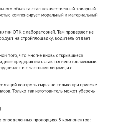
льного объекта стал некачественный товарный
остью компенсирует моральный и материальный
иятии ОТК с лабораторией. Там проверяют не
продукт на стройплощадку, водитель отдает
ной того, что многие вновь открывшиеся
лидные предприятия остаются непотопляемыми.
удничает и с частными лицами, и с
одящий контроль сырья не только при приемке
 часов. Только так изготовитель может уберечь
м
в определенных пропорциях 5 компонентов: