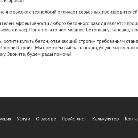
атизирован.
нение высоких технологий отличает серьёзных производителей
ателем эффективности любого бетонного заводя является произ
аемых в час). Понятно, что чем мощнее бетонная установка, т
ы хотите купить бетон, отвечающий строгим требованиям стан
МонолитСтрой». Мы поможем выбрать подходящую марку данног
ку. Звоните, будем рады помочь!
укция
Услуги
О заводе
Прайс-лист
Калькулятор
Конта