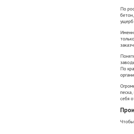
По рос
бетон
ущерб
Именн
только
заказч
Понятн
завод
По кра
органи
Огром
песка,
себя о
Прои
Чтобы