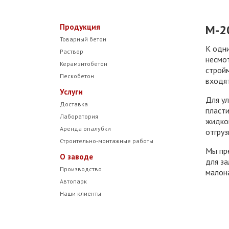
Продукция
М-2
Товарный бетон
К одн
Раствор
несмот
Керамзитобетон
строй
Пескобетон
входят
Услуги
Для ул
Доставка
пласти
Лаборатория
жидком
Аренда опалубки
отгруз
Строительно-монтажные работы
Мы пр
О заводе
для за
Производство
малона
Автопарк
Наши клиенты