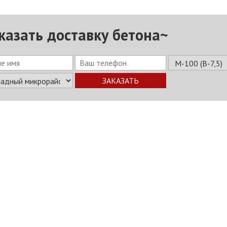
казать доставку бетона~
ЗАКАЗАТЬ
укция
Услуги
О заводе
Прайс-лист
Калькулятор
Конта