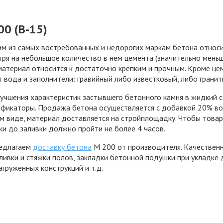
00 (В-15)
им из самых востребованных и недорогих маркам бетона относ
ря на небольшое количество в нем цемента (значительно меньш
материал относится к достаточно крепким и прочным. Кроме це
 вода и заполнители: гравийный либо известковый, либо гранит
учшения характеристик застывшего бетонного камня в жидкий со
фикаторы. Продажа бетона осуществляется с добавкой 20% вод
 виде, материал доставляется на стройплощадку. Чтобы товар
ки до заливки должно пройти не более 4 часов.
едлагаем
доставку бетона
М 200 от производителя. Качественн
ливки и стяжки полов, закладки бетонной подушки при укладке 
груженных конструкций и т.д.