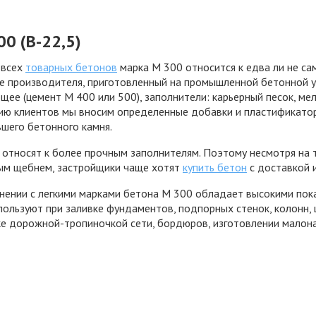
0 (В-22,5)
 всех
товарных бетонов
марка М 300 относится к едва ли не са
е производителя, приготовленный на промышленной бетонной ус
щее (цемент М 400 или 500), заполнители: карьерный песок, ме
ию клиентов мы вносим определенные добавки и пластификато
шего бетонного камня.
 относят к более прочным заполнителям. Поэтому несмотря на т
ым щебнем, застройщики чаще хотят
купить бетон
с доставкой 
внении с легкими марками бетона М 300 обладает высокими пок
пользуют при заливке фундаментов, подпорных стенок, колонн, 
ке дорожной-тропиночкой сети, бордюров, изготовлении малон