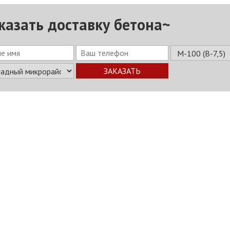
казать доставку бетона~
ЗАКАЗАТЬ
укция
Услуги
О заводе
Прайс-лист
Калькулятор
Конта