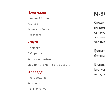
Продукция
М-30
Товарный бетон
Среди
Раствор
по цен
Керамзитобетон
связую
Пескобетон
желан
застыв
Услуги
Доставка
Гранит
Лаборатория
бутов
Аренда опалубки
В сра
Строительно-монтажные работы
Его ис
О заводе
уклад
Производство
Автопарк
Наши клиенты